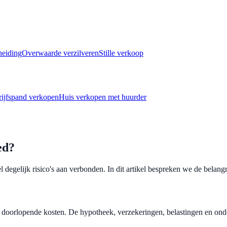
heiding
Overwaarde verzilveren
Stille verkoop
ijfspand verkopen
Huis verkopen met huurder
ed?
 degelijk risico's aan verbonden. In dit artikel bespreken we de belangr
 doorlopende kosten. De hypotheek, verzekeringen, belastingen en on