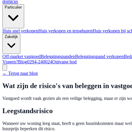
domicus
Particulier
Huis snel verkopen
Huis verkopen en terughuren
Huis verkopen bij sc
Zakelijk
Off-market vastgoed
Beleggingspanden
Beleggingspand verkopen
Bedr
Vragen?
Blog
0294-240024
Ontvang bod
← Terug naar blog
Wat zijn de risico's van beleggen in vastgo
Vastgoed wordt vaak gezien als een veilige belegging, maar er zijn wel
Leegstandsrisico
Wanneer uw woning leeg staat, heeft u geen huurinkomsten maar wel
huurprijs beperken dit risico.